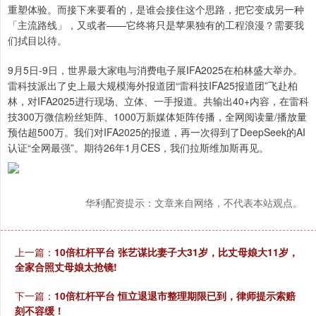
重塑体验。而接下来要看的，是谁会接住这个思路，把它变成另一种
「主流路线」，又或者——它终将只是苹果独有的工程浪漫？需要我
们拭目以待。
9月5日-9日，世界最大家电与消费电子展IFA2025在柏林盛大举办。
雷科技派出了史上最大规模海外报道团“雷科技IFA25报道团”飞赴柏
林，对IFA2025进行现场、立体、一手报道。共输出40+内容，在雷科
技300万微信粉丝矩阵、1000万新媒体矩阵传播，全网阅读量/播放量
预估超500万。我们对IFA2025的报道，再一次得到了DeepSeek的AI
认证“全网最强”。期待26年1月CES，我们拉斯维加斯再见。
华利配资提示：文章来自网络，不代表本站观点。
上一篇：
10倍杠杆平台 张艺谋比妻子大31岁，比丈母娘大11岁，
全家合照丈母娘太抢镜!
下一篇：
10倍杠杆平台 恒立退退市整理期限已到，律师提示索赔
刻不容缓！