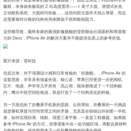
极致，本身就有极高的 Z 向高度需求——1 英寸大底、潜望式长焦、
主动散热系统、大面积均热板……这些内部元器件天然占厚度，而且
还需要相对分散的结构布局来降低干扰和散热阻力。
这些都导致，最终各家的最强影像旗舰的背部都会出现面积和厚度都
大的 Deco，iPhone Air 的解决方案并不能提供实质上的参考价值。
图片来源：雷科技
但反过来，对于强调设计感和日常体验的「轻旗舰」，iPhone Air 的
这套思路，非常具有借鉴价值。核心是，苹果已经更进一步把相机、
芯片、电源、声学等几乎所有「高占用」模块都堆进了一个结构舱
内，腾出中段空间给电池，算是打造了一个结构优化的样板。
另一方面也给了折叠屏手机新的思路。众所周知，折叠屏的一大挑战
就是整机厚度与空间管理之间的矛盾，尤其是在铰链以外的那一半机
身，如何实现轻薄、续航、强度三者平衡，一直是工程难题。如果能
参考 iPhone Air 的方式，把厚度集中在一处功能区域，再配合新材料
与散热结构，或许能带来下一代折叠旗舰的轻薄化突破。