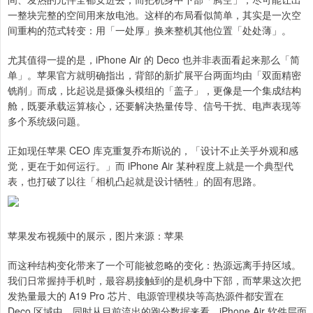
一整块完整的空间用来放电池。这样的布局看似简单，其实是一次空
间重构的范式转变：用「一处厚」换来整机其他位置「处处薄」。
尤其值得一提的是，iPhone Air 的 Deco 也并非表面看起来那么「简
单」。苹果官方就明确指出，背部的新扩展平台两面均由「双面精密
铣削」而成，比起说是摄像头模组的「盖子」，更像是一个集成结构
舱，既要承载运算核心，还要解决热量传导、信号干扰、电声表现等
多个系统级问题。
正如现任苹果 CEO 库克重复乔布斯说的，「设计不止关乎外观和感
觉，更在于如何运行。」而 iPhone Air 某种程度上就是一个典型代
表，也打破了以往「相机凸起就是设计牺牲」的固有思路。
苹果发布视频中的展示，图片来源：苹果
而这种结构变化带来了一个可能被忽略的变化：热源远离手持区域。
我们日常握持手机时，最容易接触到的是机身中下部，而苹果这次把
发热量最大的 A19 Pro 芯片、电源管理模块等高热源件都安置在
Deco 区域中。同时从目前流出的跑分数据来看，iPhone Air 软件层面