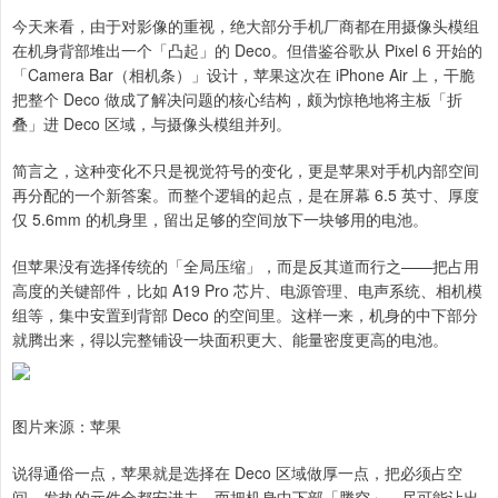
今天来看，由于对影像的重视，绝大部分手机厂商都在用摄像头模组
在机身背部堆出一个「凸起」的 Deco。但借鉴谷歌从 Pixel 6 开始的
「Camera Bar（相机条）」设计，苹果这次在 iPhone Air 上，干脆
把整个 Deco 做成了解决问题的核心结构，颇为惊艳地将主板「折
叠」进 Deco 区域，与摄像头模组并列。
简言之，这种变化不只是视觉符号的变化，更是苹果对手机内部空间
再分配的一个新答案。而整个逻辑的起点，是在屏幕 6.5 英寸、厚度
仅 5.6mm 的机身里，留出足够的空间放下一块够用的电池。
但苹果没有选择传统的「全局压缩」，而是反其道而行之——把占用
高度的关键部件，比如 A19 Pro 芯片、电源管理、电声系统、相机模
组等，集中安置到背部 Deco 的空间里。这样一来，机身的中下部分
就腾出来，得以完整铺设一块面积更大、能量密度更高的电池。
图片来源：苹果
说得通俗一点，苹果就是选择在 Deco 区域做厚一点，把必须占空
间、发热的元件全都安进去，而把机身中下部「腾空」，尽可能让出