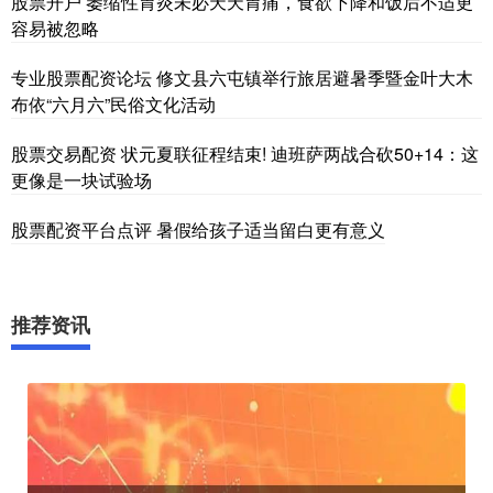
股票开户 萎缩性胃炎未必天天胃痛，食欲下降和饭后不适更
容易被忽略
专业股票配资论坛 修文县六屯镇举行旅居避暑季暨金叶大木
布依“六月六”民俗文化活动
股票交易配资 状元夏联征程结束! 迪班萨两战合砍50+14：这
更像是一块试验场
股票配资平台点评 暑假给孩子适当留白更有意义
推荐资讯