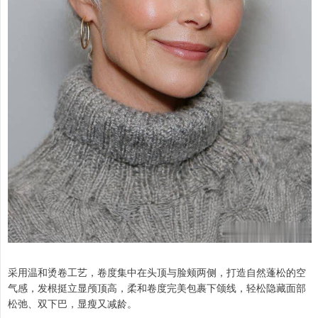
采用温和烫卷工艺，卷度集中在头顶与脸颊两侧，打造自然蓬松的空
气感，发根挺立显颅顶高，柔和卷度完美包裹下颌线，轻松隐藏面部
松弛、双下巴，显瘦又减龄。