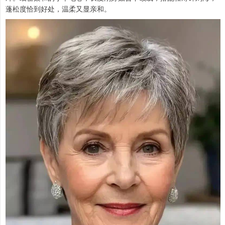
蓬松度恰到好处，温柔又显亲和。