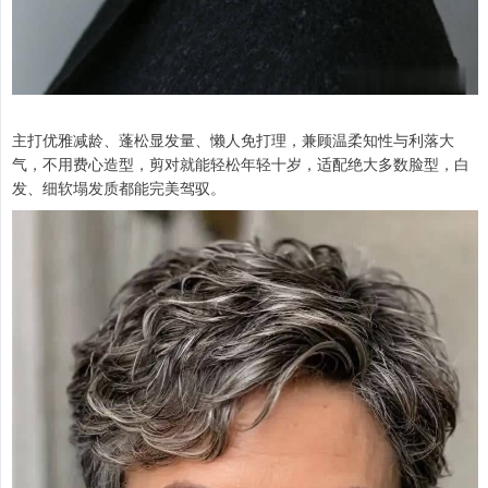
主打优雅减龄、蓬松显发量、懒人免打理，兼顾温柔知性与利落大
气，不用费心造型，剪对就能轻松年轻十岁，适配绝大多数脸型，白
发、细软塌发质都能完美驾驭。