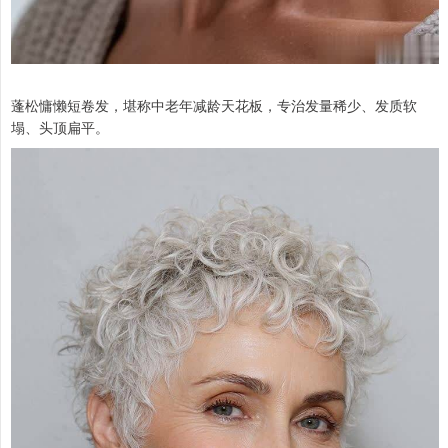
蓬松慵懒短卷发，堪称中老年减龄天花板，专治发量稀少、发质软
塌、头顶扁平。