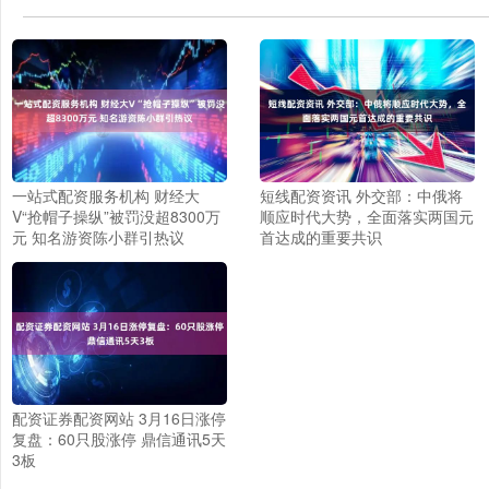
一站式配资服务机构 财经大
短线配资资讯 外交部：中俄将
V“抢帽子操纵”被罚没超8300万
顺应时代大势，全面落实两国元
元 知名游资陈小群引热议
首达成的重要共识
配资证券配资网站 3月16日涨停
复盘：60只股涨停 鼎信通讯5天
3板