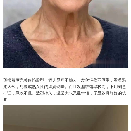
蓬松卷度完美修饰脸型，遮肉显瘦不挑人，发丝轻盈不厚重，看着温
柔大气，尽显成熟女性的温婉韵味。而且发型容错率极高，不用刻意
打理，风吹不乱、造型持久，温柔大气又显年轻，尽显岁月静好的优
雅。