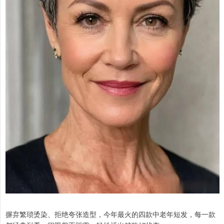
摒弃繁琐烫染、拒绝夸张造型，今年最火的四款中老年短发，每一款