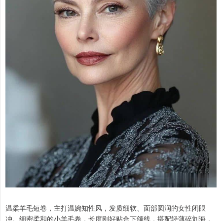
温柔羊毛短卷，主打温婉知性风，发质细软、面部圆润的女性闭眼
冲。细密柔和的小羊毛卷，长度刚好贴合下颌线，搭配轻薄碎刘海，