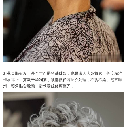
利落直顺短发，是全年百搭的基础款，也是懒人大妈首选。长度精准
卡在耳上，剪裁干净利落，顶部做轻薄层次处理，不烫不染、笔直顺
滑，鬓角贴合脸颊，后颈发丝修剪整齐，