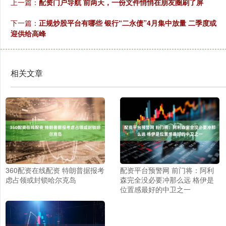
上一篇：
配资门户导航 前两天，一份文件悄悄在朋友圈刷了屏
下一篇：
正规炒股平台有哪些 银行“二永债”4月集中放量 二季度或
迎供给高峰
相关文章
360配资在线配资 特朗普据报考
配资平台预警网 前门将：阿利
虑占领或封锁哈尔克岛
森完全没必要冲那么远 格伊是
位置感最好的中卫之一