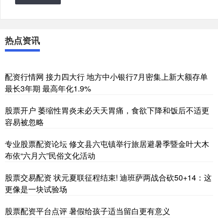
热点资讯
配资行情网 接力四大行 地方中小银行7月密集上新大额存单
最长3年期 最高年化1.9%
股票开户 萎缩性胃炎未必天天胃痛，食欲下降和饭后不适更
容易被忽略
专业股票配资论坛 修文县六屯镇举行旅居避暑季暨金叶大木
布依“六月六”民俗文化活动
股票交易配资 状元夏联征程结束! 迪班萨两战合砍50+14：这
更像是一块试验场
股票配资平台点评 暑假给孩子适当留白更有意义