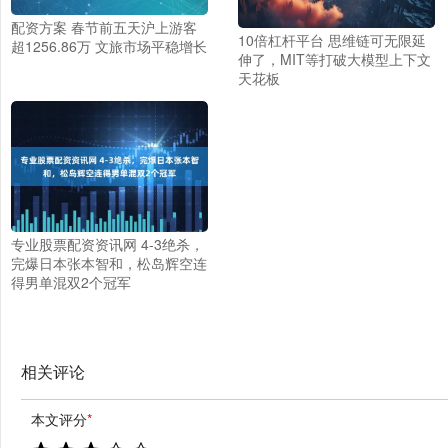
配资方案 春节前五天沪上游客
10倍杠杆平台 思维链可无限延
超1256.86万 文旅市场平稳增长
伸了，MIT等打破大模型上下文
天花板
专业股票配资资讯网 4-3绝杀，
完爆日本张本智和，松岛辉空连
得男单混双2个冠军
相关评论
本文评分
*